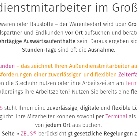
ienstmitarbeiter im Gro
rowaren oder Baustoffe – der Warenbedarf wird über
Gr
elspartner und Endkunden
vor Ort
aufsuchen und berate
hrtägige Auswärtsaufenthalte
sein. Daraus ergeben si
Stunden-Tage
sind oft die
Ausnahme
.
unden
– das zeichnet Ihren Außendienstmitarbeiter au
forderungen einer zuverlässigen und flexiblen
Zeiterf
 die Stechuhr nutzen oder ihre Arbeitszeiten am
Term
allerdings ihre Arbeitszeiten? Nutzen Sie bereits eine
fl
S
steht Ihnen eine
zuverlässige
,
digitale
und
flexible 
licht. Ihre Mitarbeiter können sowohl per
Terminal
als
von
jedem Ort
aus buchen.
 Seite
»
ZEUS®
berücksichtigt
gesetzliche Regelungen