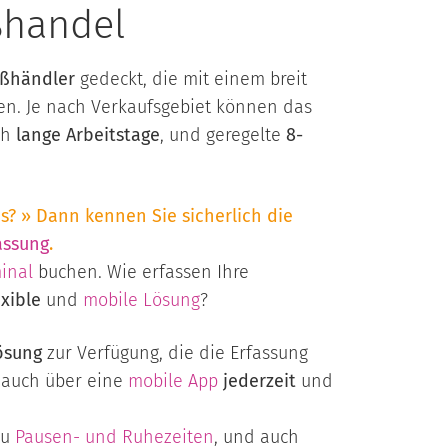
ßhandel
oßhändler
gedeckt, die mit einem breit
n. Je nach Verkaufsgebiet können das
ch
lange Arbeitstage
, und geregelte
8-
s? » Dann kennen Sie sicherlich die
assung
.
inal
buchen. Wie erfassen Ihre
exible
und
mobile Lösung
?
Lösung
zur Verfügung, die die Erfassung
 auch über eine
mobile App
jederzeit
und
zu
Pausen- und Ruhezeiten
, und auch