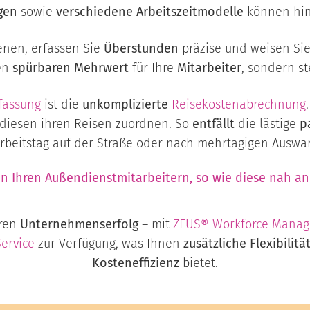
ngen
sowie
verschiedene Arbeitszeitmodelle
können hin
enen, erfassen Sie
Überstunden
präzise und weisen Si
nen
spürbaren Mehrwert
für Ihre
Mitarbeiter
, sondern st
fassung
ist die
unkomplizierte
Reisekostenabrechnung
diesen ihren Reisen zuordnen. So
entfällt
die lästige
p
rbeitstag auf der Straße oder nach mehrtägigen Auswär
 an Ihren Außendienstmitarbeitern, so wie diese nah 
hren
Unternehmenserfolg
– mit
ZEUS® Workforce Mana
Service
zur Verfügung, was Ihnen
zusätzliche Flexibilitä
Kosteneffizienz
bietet.