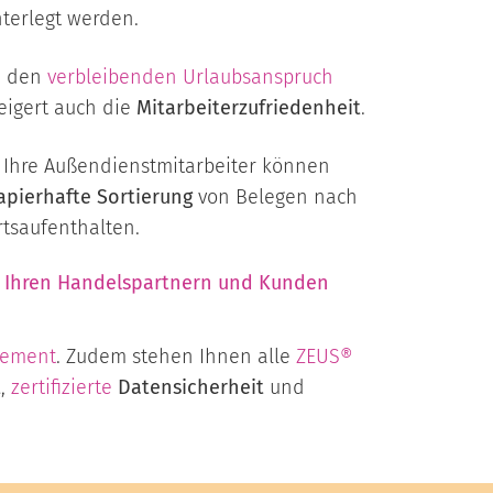
terlegt werden.
e den
verbleibenden Urlaubsanspruch
eigert auch die
Mitarbeiterzufriedenheit
.
. Ihre Außendienstmitarbeiter können
apierhafte Sortierung
von Belegen nach
tsaufenthalten.
an Ihren Handelspartnern und Kunden
gement
. Zudem stehen Ihnen alle
ZEUS®
t
,
zertifizierte
Datensicherheit
und