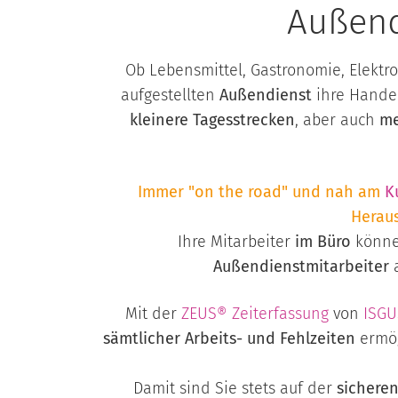
Außend
Ob Lebensmittel, Gastronomie, Elekt
aufgestellten
Außendienst
ihre Hand
kleinere Tagesstrecken
, aber auch
me
Immer "on the road" und nah am
K
Heraus
Ihre Mitarbeiter
im Büro
können
Außendienstmitarbeiter
Mit der
ZEUS® Zeiterfassung
von
ISGU
sämtlicher Arbeits- und Fehlzeiten
ermög
Damit sind Sie stets auf der
sicheren