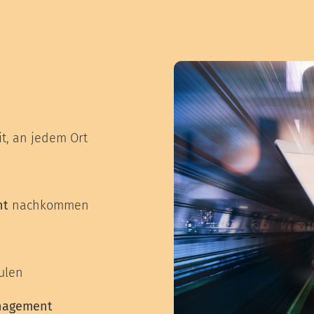
it, an jedem Ort
ht
nachkommen
ulen
anagement