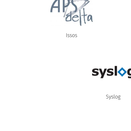
Issos
Syslog