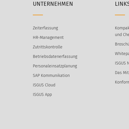
UNTERNEHMEN
LINK
Zeiterfassung
Kompak
und Che
HR-Management
Broschü
Zutrittskontrolle
Whitep
Betriebsdatenerfassung
ISGUS 
Personaleinsatzplanung
Das Mit
SAP Kommunikation
Konform
ISGUS Cloud
ISGUS App