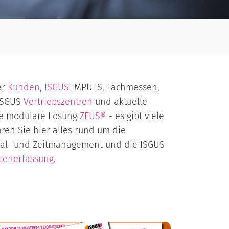
er
Kunden
,
ISGUS
IMPULS, Fachmessen,
 ISGUS
Vertriebszentren
und aktuelle
re modulare Lösung
ZEUS®
- es gibt viele
en Sie hier alles rund um die
nal- und Zeitmanagement und die ISGUS
atenerfassung
.