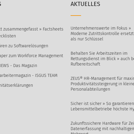
S
AKTUELLES
Unternehmenswerte im Fokus »
t zusammengefasst » Factsheets
Moderne Zutrittskontrolle ersetz
cklisten
als nur Schlüssel
ren zu Softwarelösungen
Behalten Sie Arbeitszeiten im
aper zum Workforce Management
Rettungsdienst im Blick » auch b
Rufbereitschaft
NEWS - Das Magazin
arbeitermagazin - ISGUS TEAM
ZEUS® HR-Management für maxi
Produktivitätssteigerung in klein
itätserklärungen
Personalabteilungen
Sicher ist sicher » So garantieren
Lebensmittelbetriebe höchste H
Zukunftssichere Hardware für Zei
Datenerfassung mit nachhaltige