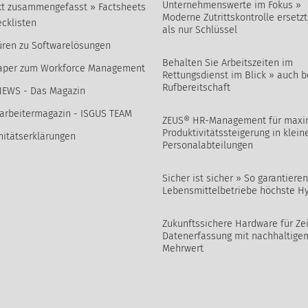
Unternehmenswerte im Fokus »
t zusammengefasst » Factsheets
Moderne Zutrittskontrolle ersetz
cklisten
als nur Schlüssel
ren zu Softwarelösungen
Behalten Sie Arbeitszeiten im
aper zum Workforce Management
Rettungsdienst im Blick » auch b
Rufbereitschaft
NEWS - Das Magazin
arbeitermagazin - ISGUS TEAM
ZEUS® HR-Management für maxi
Produktivitätssteigerung in klein
itätserklärungen
Personalabteilungen
Sicher ist sicher » So garantieren
Lebensmittelbetriebe höchste H
Zukunftssichere Hardware für Zei
Datenerfassung mit nachhaltige
Mehrwert