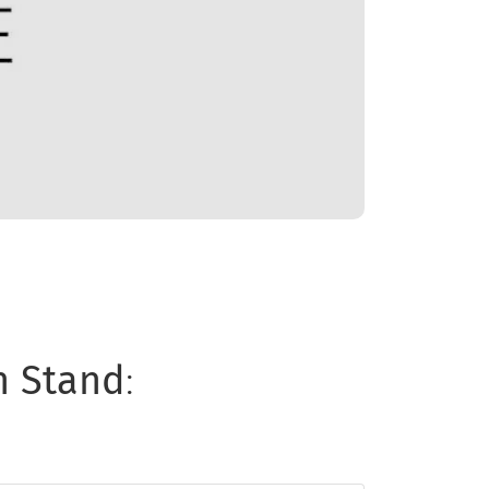
n Stand
: