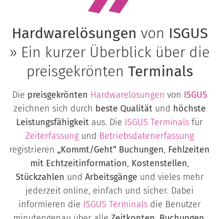
Hardwarelösungen
von
ISGUS
» Ein kurzer Überblick über die
preisgekrönten
Terminals
Die
preisgekrönten
Hardwarelösungen
von
ISGUS
zeichnen sich durch
beste Qualität
und
höchste
Leistungsfähigkeit
aus. Die
ISGUS
Terminals
für
Zeiterfassung
und
Betriebsdatenerfassung
registrieren
„Kommt/Geht“ Buchungen
,
Fehlzeiten
mit Echtzeitinformation
,
Kostenstellen
,
Stückzahlen
und
Arbeitsgänge
und vieles mehr
jederzeit online, einfach und sicher. Dabei
informieren die
ISGUS Terminals
die Benutzer
minutengenau über alle
Zeitkonten
,
Buchungen
,