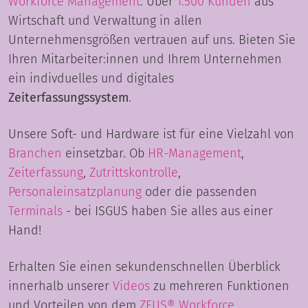
Workforce Management
. Über
1.500 Kunden
aus
Wirtschaft und Verwaltung in allen
Unternehmensgrößen vertrauen auf uns. Bieten Sie
Ihren Mitarbeiter:innen und Ihrem Unternehmen
ein indivduelles und digitales
Zeiterfassungssystem
.
Unsere Soft- und Hardware ist für eine Vielzahl von
Branchen
einsetzbar. Ob
HR-Management
,
Zeiterfassung
,
Zutrittskontrolle
,
Personaleinsatzplanung
oder die passenden
Terminals
- bei ISGUS haben Sie alles aus einer
Hand!
Erhalten Sie einen sekundenschnellen Überblick
innerhalb unserer
Videos
zu mehreren Funktionen
und Vorteilen von dem
ZEUS® Workforce