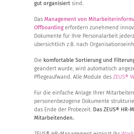
gut organisiert
sind.
Das
Management von Mitarbeiterinform
Offboarding
erfordern zunehmend innova
Dokumente für Ihre Personalarbeit jederze
übersichtlich z.B. nach Organisationseinh
Die
komfortable Sortierung und Filterun
geändert wurde, wird automatisch angezei
Pflegeaufwand. Alle Module des
ZEUS® W
Für die einfache Anlage Ihrer Mitarbeit
personenbezogene Dokumente strukturier
das Ende der Probezeit.
Das ZEUS® HR-Ma
Mitarbeitenden.
ZEUS® HR-Management ergänzt Ihr
Work