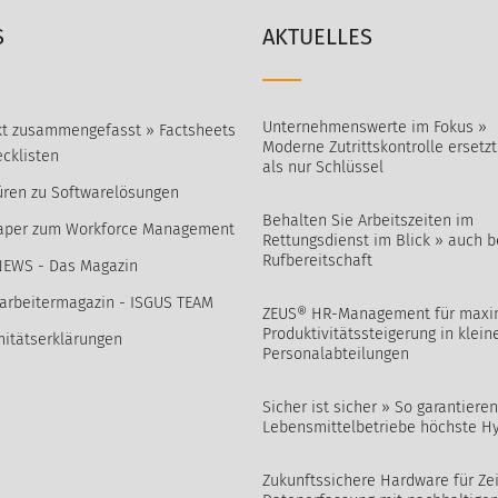
S
AKTUELLES
Unternehmenswerte im Fokus »
t zusammengefasst » Factsheets
Moderne Zutrittskontrolle ersetz
cklisten
als nur Schlüssel
ren zu Softwarelösungen
Behalten Sie Arbeitszeiten im
aper zum Workforce Management
Rettungsdienst im Blick » auch b
Rufbereitschaft
NEWS - Das Magazin
arbeitermagazin - ISGUS TEAM
ZEUS® HR-Management für maxi
Produktivitätssteigerung in klein
itätserklärungen
Personalabteilungen
Sicher ist sicher » So garantieren
Lebensmittelbetriebe höchste H
Zukunftssichere Hardware für Zei