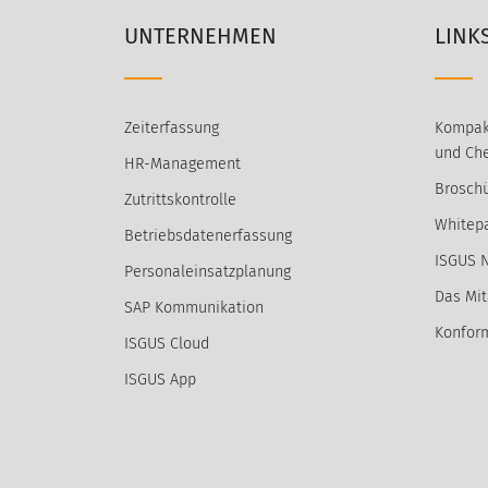
UNTERNEHMEN
LINK
Zeiterfassung
Kompak
und Che
HR-Management
Broschü
Zutrittskontrolle
Whitep
Betriebsdatenerfassung
ISGUS 
Personaleinsatzplanung
Das Mit
SAP Kommunikation
Konform
ISGUS Cloud
ISGUS App