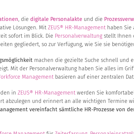
ationen
, die
digitale Personalakte
und die
Prozessverw
tive Lösungen. Mit
ZEUS® HR-Management
haben Sie 
it sofort im Blick. Die
Personalverwaltung
stellt Ihnen
eiten gegliedert, so zur Verfügung, wie Sie sie benötige
gsmöglichkeit
machen die gezielte Suche schnell und 
gt. Mit der Personalverwaltung haben Sie alles im Grif
orkforce Management
basieren auf einer zentralen Da
enden in
ZEUS®
HR-Management
werden Sie komfortabel
t abzulegen und erinnert an alle wichtigen Termine w
nagement vereinfacht sämtliche HR-Prozesse von der 
force Management
für
Zeiterfassung
,
Personaleinsatzp