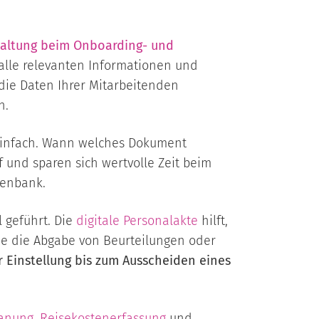
altung beim Onboarding- und
alle relevanten Informationen und
 die Daten Ihrer Mitarbeitenden
n.
einfach. Wann welches Dokument
f und sparen sich wertvolle Zeit beim
tenbank.
 geführt. Die
digitale
Personalakte
hilft,
ie die Abgabe von Beurteilungen oder
Einstellung bis zum Ausscheiden eines
lanung
,
Reisekostenerfassung
und