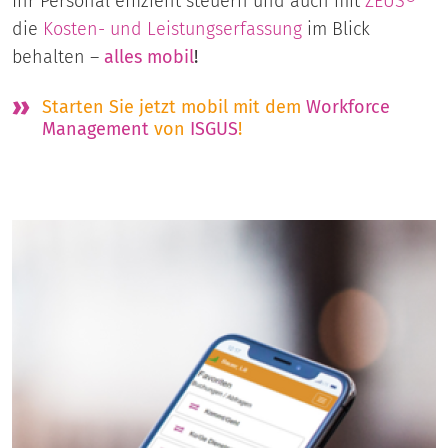
Ihr Personal effizient steuern und auch mit
ZEUS®
die
Kosten- und Leistungserfassung
im Blick
behalten –
alles mobil
!
Starten Sie jetzt mobil mit dem
Workforce
Management
von
ISGUS
!