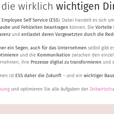
 die wirklich
wichtigen Di
f
Employee Self Service (ESS
). Dabei handelt es sich u
laube und Fehlzeiten beantragen
können. Die
Vorteile
arenz
und
entlastet deren Vorgesetzten durch die Red
mer ein Segen
,
auch für das Unternehmen
selbst gibt e
ptimieren
und die
Kommunikation
zwischen den einze
ernehmen, ihre
Prozesse digital zu transformieren
und 
men ist
ESS daher die Zukunft
– und ein
wichtiger Baus
ssung
und optimieren Sie alle Aufgaben der
Zeitwirtscha