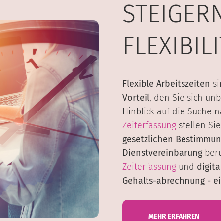
STEIGERN
FLEXIBIL
Flexible Arbeitszeiten
si
Vorteil
, den Sie sich un
Hinblick auf die Suche 
Zeiterfassung
stellen Sie
gesetzlichen Bestimmu
Dienstvereinbarung
berü
Zeiterfassung
und
digit
Gehalts-abrechnung - ei
MEHR ERFAHREN