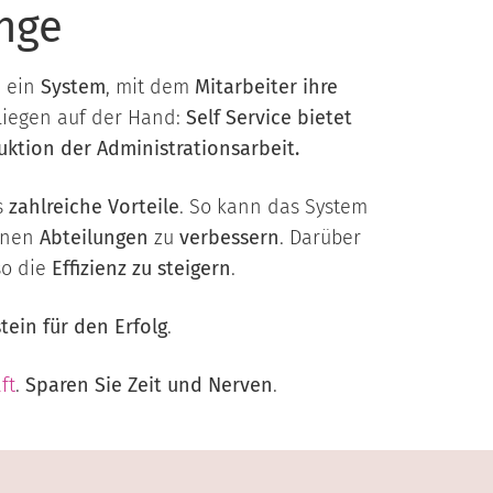
nge
m ein
System
, mit dem
Mitarbeiter ihre
liegen auf der Hand:
Self Service bietet
uktion der Administrationsarbeit.
s
zahlreiche Vorteile
. So kann das System
lnen
Abteilungen
zu
verbessern
. Darüber
so die
Effizienz zu steigern
.
tein für den Erfolg
.
ft
.
Sparen Sie Zeit und Nerven
.