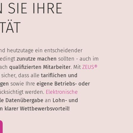
 SIE IHRE
ITÄT
nd heutzutage ein entscheidender
bedingt
zunutze machen
sollten - auch im
nach
qualifizierten Mitarbeiter
. Mit
ZEUS®
 sicher, dass alle
tariflichen und
ngen
sowie Ihre
eigene Betriebs- oder
cksichtigt werden.
Elektronische
ale Datenübergabe
an
Lohn- und
n klarer Wettbewerbsvorteil!