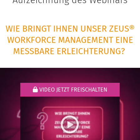
Aufzeichnung des Webinars
WIE BRINGT IHNEN UNSER ZEUS®
WORKFORCE MANAGEMENT EINE
MESSBARE ERLEICHTERUNG?
VIDEO JETZT FREISCHALTEN