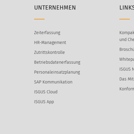
UNTERNEHMEN
LINK
Zeiterfassung
Kompak
und Che
HR-Management
Broschü
Zutrittskontrolle
Whitep
Betriebsdatenerfassung
ISGUS 
Personaleinsatzplanung
Das Mit
SAP Kommunikation
Konform
ISGUS Cloud
ISGUS App