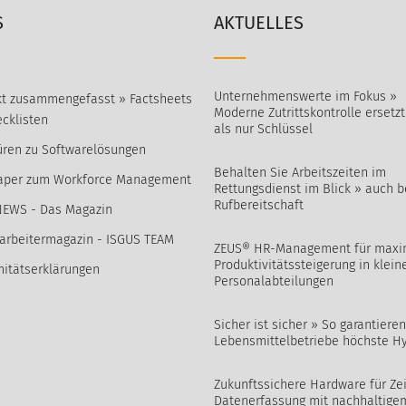
S
AKTUELLES
Unternehmenswerte im Fokus »
t zusammengefasst » Factsheets
Moderne Zutrittskontrolle ersetz
cklisten
als nur Schlüssel
ren zu Softwarelösungen
Behalten Sie Arbeitszeiten im
aper zum Workforce Management
Rettungsdienst im Blick » auch b
Rufbereitschaft
NEWS - Das Magazin
arbeitermagazin - ISGUS TEAM
ZEUS® HR-Management für maxi
Produktivitätssteigerung in klein
itätserklärungen
Personalabteilungen
Sicher ist sicher » So garantieren
Lebensmittelbetriebe höchste H
Zukunftssichere Hardware für Zei
Datenerfassung mit nachhaltige