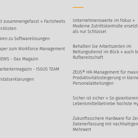
Unternehmenswerte im Fokus »
t zusammengefasst » Factsheets
Moderne Zutrittskontrolle ersetz
cklisten
als nur Schlüssel
ren zu Softwarelösungen
Behalten Sie Arbeitszeiten im
aper zum Workforce Management
Rettungsdienst im Blick » auch b
Rufbereitschaft
NEWS - Das Magazin
arbeitermagazin - ISGUS TEAM
ZEUS® HR-Management für maxi
Produktivitätssteigerung in klein
itätserklärungen
Personalabteilungen
Sicher ist sicher » So garantieren
Lebensmittelbetriebe höchste H
Zukunftssichere Hardware für Zei
Datenerfassung mit nachhaltige
Mehrwert