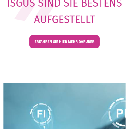
ISGUS SIND SIE BESTENS
AUFGESTELLT
ERFAHREN SIE HIER MEHR DARÜBER