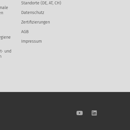
Standorte (DE, AT, CH)
male
Datenschutz
en
Zertifizierungen
AGB
ygiene
Impressum
t- und
m