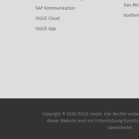
Das Mit
SAP Kommunikation
Konform
ISGUS Cloud
ISGUS App
Copyright © 2026 ISGUS GmbH. Alle Rechte vorbeha
dieser Website wird mit Unterstützung Künstlich
überarbeitet.