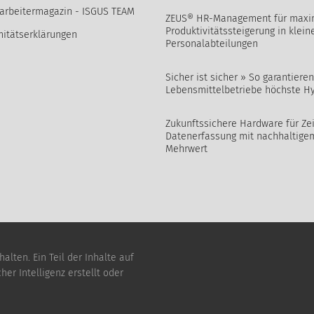
arbeitermagazin - ISGUS TEAM
ZEUS® HR-Management für maxi
Produktivitätssteigerung in klein
itätserklärungen
Personalabteilungen
Sicher ist sicher » So garantieren
Lebensmittelbetriebe höchste H
Zukunftssichere Hardware für Zei
Datenerfassung mit nachhaltige
Mehrwert
lten. Ein Teil der Inhalte auf
er Intelligenz erstellt oder