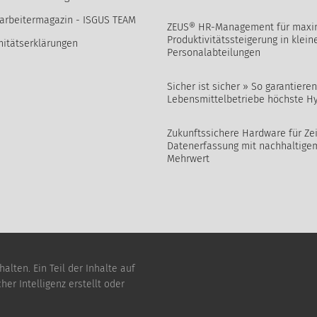
arbeitermagazin - ISGUS TEAM
ZEUS® HR-Management für maxi
Produktivitätssteigerung in klein
itätserklärungen
Personalabteilungen
Sicher ist sicher » So garantieren
Lebensmittelbetriebe höchste H
Zukunftssichere Hardware für Zei
Datenerfassung mit nachhaltige
Mehrwert
lten. Ein Teil der Inhalte auf
er Intelligenz erstellt oder