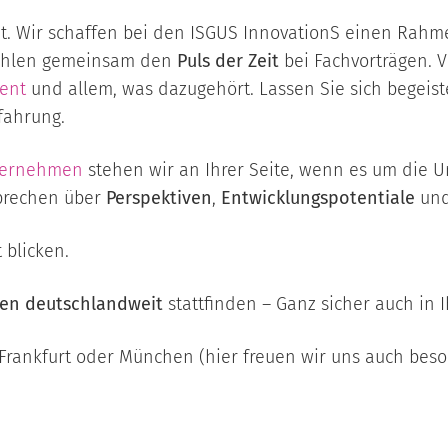
it. Wir schaffen bei den
ISGUS InnovationS einen Rahm
ühlen gemeinsam den
Puls der Zeit
bei Fachvorträgen. 
ent
und allem, was dazugehört. Lassen Sie sich begeiste
fahrung.
ternehmen
stehen wir an Ihrer Seite, wenn es um die U
prechen über
Perspektiven
,
Entwicklungspotentiale
un
 blicken.
ten deutschlandweit
stattfinden – Ganz sicher auch in 
 Frankfurt oder München (hier freuen wir uns auch bes