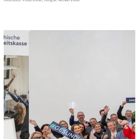
Fotocredits: ©ÖGK/Eisner; Fotograf: Michael Eisner