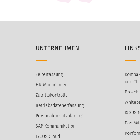
UNTERNEHMEN
LINK
Zeiterfassung
Kompak
und Che
HR-Management
Broschü
Zutrittskontrolle
Whitep
Betriebsdatenerfassung
ISGUS 
Personaleinsatzplanung
Das Mit
SAP Kommunikation
Konform
ISGUS Cloud