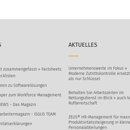
S
AKTUELLES
Unternehmenswerte im Fokus »
t zusammengefasst » Factsheets
Moderne Zutrittskontrolle ersetz
cklisten
als nur Schlüssel
ren zu Softwarelösungen
Behalten Sie Arbeitszeiten im
aper zum Workforce Management
Rettungsdienst im Blick » auch b
Rufbereitschaft
NEWS - Das Magazin
arbeitermagazin - ISGUS TEAM
ZEUS® HR-Management für maxi
Produktivitätssteigerung in klein
itätserklärungen
Personalabteilungen