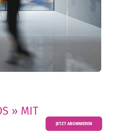
S » MIT
JETZT ABONNIEREN