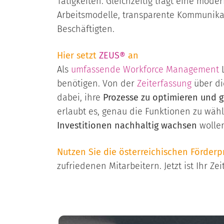
Tätigkeiten. Gleichzeitig trägt eine moder
Arbeitsmodelle, transparente Kommunikat
Beschäftigten.
Hier setzt
ZEUS®
an
Als
umfassende
Workforce Management
L
benötigen. Von der
Zeiterfassung
über d
dabei, ihre
Prozesse zu optimieren und gl
erlaubt es, genau die Funktionen zu wäh
Investitionen nachhaltig wachsen
wollen
Nutzen Sie die österreichischen Förderp
zufriedenen Mitarbeitern. Jetzt ist Ihr Ze