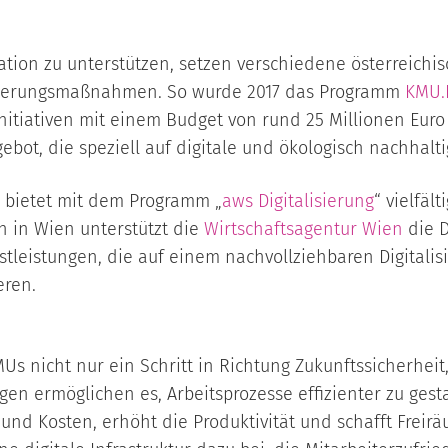
tion zu unterstützen, setzen verschiedene österreichis
lisierungsmaßnahmen. So wurde 2017 das Programm
KMU.D
tiativen mit einem Budget von rund 25 Millionen Euro 
bot, die speziell auf digitale und ökologisch nachhalti
) bietet mit dem Programm „
aws Digitalisierung
“ vielfäl
n in Wien unterstützt die
Wirtschaftsagentur Wien
die D
tleistungen, die auf einem nachvollziehbaren Digitalis
eren.
 KMUs nicht nur ein Schritt in Richtung Zukunftssicherhe
ungen ermöglichen es, Arbeitsprozesse effizienter zu ge
t und Kosten, erhöht die Produktivität und schafft Frei