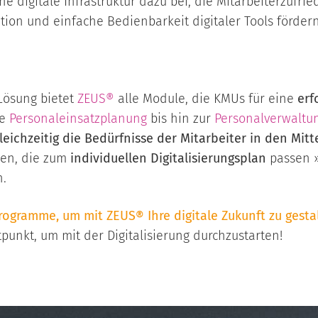
ne digitale Infrastruktur dazu bei, die Mitarbeiterzufrie
ion und einfache Bedienbarkeit digitaler Tools förder
ösung bietet
ZEUS®
alle Module, die KMUs für eine
erf
ie
Personaleinsatzplanung
bis hin zur
Personalverwaltu
eichzeitig die Bedürfnisse der Mitarbeiter in den Mitt
len, die zum
individuellen Digitalisierungsplan
passen »
.
rogramme, um mit ZEUS® Ihre digitale Zukunft zu gesta
itpunkt, um mit der Digitalisierung durchzustarten!