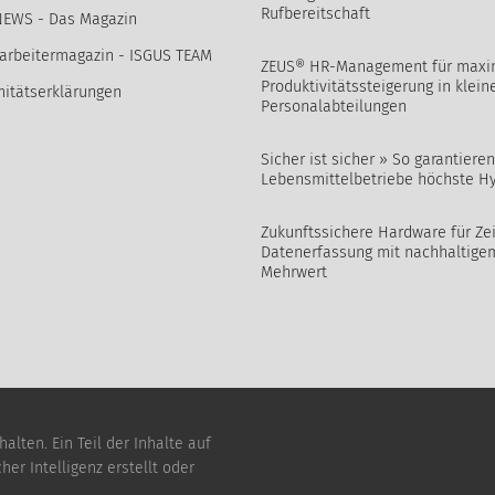
Rufbereitschaft
NEWS - Das Magazin
arbeitermagazin - ISGUS TEAM
ZEUS® HR-Management für maxi
Produktivitätssteigerung in klein
itätserklärungen
Personalabteilungen
Sicher ist sicher » So garantieren
Lebensmittelbetriebe höchste H
Zukunftssichere Hardware für Zei
Datenerfassung mit nachhaltige
Mehrwert
lten. Ein Teil der Inhalte auf
er Intelligenz erstellt oder