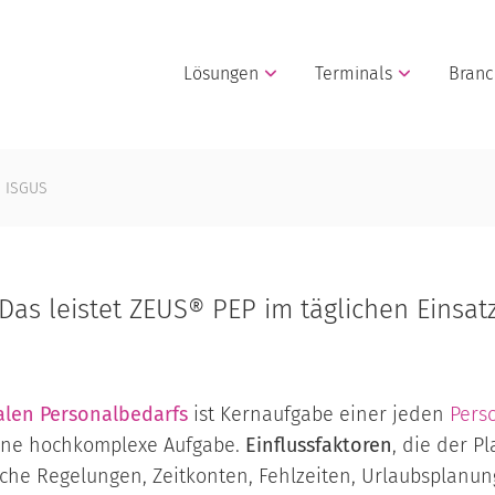
Lösungen
Terminals
Bran
n ISGUS
Das leistet ZEUS® PEP im täglichen Einsat
alen Personalbedarfs
ist Kernaufgabe einer jeden
Pers
 eine hochkomplexe Aufgabe.
Einflussfaktoren
, die der P
iche Regelungen, Zeitkonten, Fehlzeiten, Urlaubsplanu