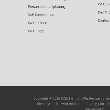
ISGUS 
Personaleinsatzplanung
Das Mit
SAP Kommunikation
Konform
ISGUS Cloud
ISGUS App
Copyright © 2026 ISGUS GmbH. Alle Rechte vorbeha
dieser Website wird mit Unterstützung Künstlich
überarbeitet.