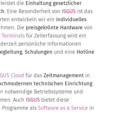
eistet die
Einhaltung gesetzlicher
ch
. Eine Besonderheit von
ISGUS
ist das
rten entwickeln wir ein
individuelles
ehmen. Die
preisgekrönte Hardware
von
n
Terminals
für Zeiterfassung wird ein
derzeit persönliche Informationen
egleitung
,
Schulungen
und eine
Hotline
SGUS Cloud
für das
Zeitmanagement
in
ochmodernen technischen Einrichtung
er notwendige Betriebssysteme und
mmen. Auch
ISGUS
bietet diese
re Programme als
Software as a Service
in