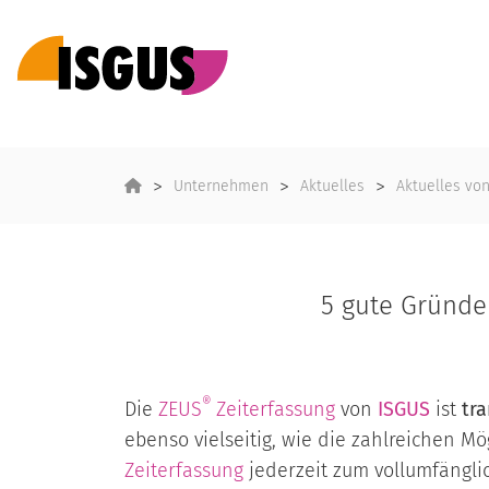
Unternehmen
Aktuelles
Aktuelles vo
5 gute Gründe
®
Die
ZEUS
Zeiterfassung
von
ISGUS
ist
tr
ebenso vielseitig, wie die zahlreichen M
Zeiterfassung
jederzeit zum vollumfängl