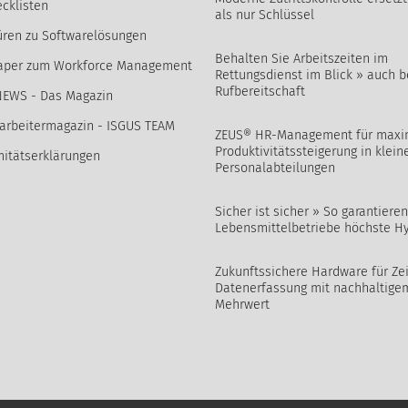
cklisten
als nur Schlüssel
ren zu Softwarelösungen
Behalten Sie Arbeitszeiten im
aper zum Workforce Management
Rettungsdienst im Blick » auch b
Rufbereitschaft
NEWS - Das Magazin
arbeitermagazin - ISGUS TEAM
ZEUS® HR-Management für maxi
Produktivitätssteigerung in klein
itätserklärungen
Personalabteilungen
Sicher ist sicher » So garantieren
Lebensmittelbetriebe höchste H
Zukunftssichere Hardware für Zei
Datenerfassung mit nachhaltige
Mehrwert