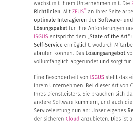
wächst mit Ihrem Unternehmen mit. Die
®
Richtlinien
. Mit
ZEUS
an Ihrer Seite arb
optimale Interagieren
der
Software- un
Lösungspaket
für Ihre Anforderungen un
ISGUS
entspricht dem
„State of the Art“
Self-Service
ermöglicht, wodurch Mitarbe
abrufen können. Das
Lösungsangebot
v
vollumfänglich abgerundet und sorgt für
Eine Besonderheit von
ISGUS
stellt das 
Ihrem Unternehmen. Bei dieser Art von O
Ihres Dienstleisters. Sie brauchen sic
andere Software kümmern, und auch di
Serviceleistung nun an: Unser eigenes
R
der sicheren
Cloud
anzubieten. Dies ist a