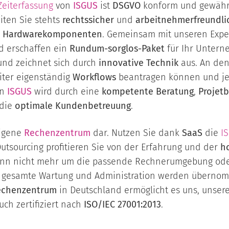
Zeiterfassung
von
ISGUS
ist
DSGVO
konform und gewährl
eiten Sie stehts
rechtssicher
und
arbeitnehmerfreundli
d Hardwarekomponenten
. Gemeinsam mit unseren Expe
d erschaffen ein
Rundum-sorglos-Paket
für Ihr Untern
und zeichnet sich durch
innovative Technik
aus. An de
iter eigenständig
Workflows
beantragen können und je
on
ISGUS
wird durch eine
kompetente Beratung
,
Projetb
 die
optimale Kundenbetreuung
.
eigene
Rechenzentrum
dar. Nutzen Sie dank
SaaS
die
I
utsourcing profitieren Sie von der Erfahrung und der
h
h dann nicht mehr um die passende Rechnerumgebung od
e gesamte Wartung und Administration werden überno
echenzentrum
in Deutschland ermöglicht es uns, unse
uch zertifiziert nach
ISO/IEC 27001:2013
.