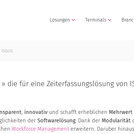
Lösungen
Terminals
Bran
n ISGUS
 » die für eine Zeiterfassungslösung von 
ansparent
,
innovativ
und schafft erheblichen
Mehrwert
öglichkeiten der
Softwarelösung
. Dank der
Modularität
ichen
Workforce Management
erweitern. Darüber hinaus