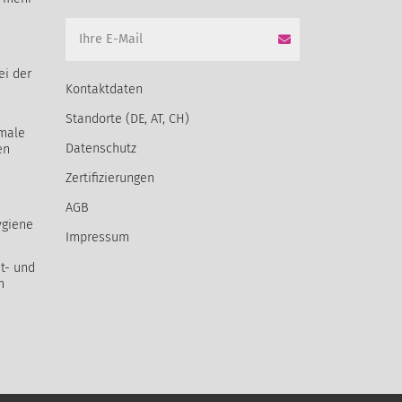
ei der
Kontaktdaten
Standorte (DE, AT, CH)
male
Datenschutz
en
Zertifizierungen
AGB
ygiene
Impressum
t- und
m