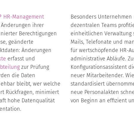
® HR-Management
Besonders Unternehmen m
 Änderungen ihrer
dezentralen Teams profiti
inierter Berechtigungen
einheitlichen Verwaltung 
sse, geänderte
Mails, Telefonate und ma
aktdaten: Änderungen
für wertschöpfende HR-A
kte
erfasst und
administrative Abläufe. Zu
bteilung
zur Prüfung
Konfigurationsassistent di
erden die Daten
neuer Mitarbeitender. W
ehbar bleibt, wer welche
standardisiert übernomme
t Rückfragen, minimiert
neue Personalakten schne
aft hohe Datenqualität
von Beginn an effizient un
entation.