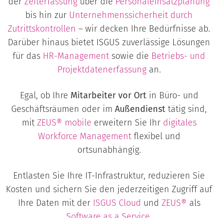
der
Zeiterfassung
über die
Personaleinsatzplanung
bis hin zur
Unternehmenssicherheit durch
Zutrittskontrollen
– wir decken Ihre Bedürfnisse ab.
Darüber hinaus bietet ISGUS zuverlässige Lösungen
für das
HR-Management
sowie die
Betriebs- und
Projektdatenerfassung
an.
Egal, ob Ihre
Mitarbeiter vor Ort
in Büro- und
Geschäftsräumen oder im
Außendienst
tätig sind,
mit
ZEUS® mobile
erweitern Sie Ihr
digitales
Workforce Management
flexibel und
ortsunabhängig.
Entlasten Sie Ihre IT-Infrastruktur, reduzieren Sie
Kosten und sichern Sie den jederzeitigen Zugriff auf
Ihre Daten mit der
ISGUS Cloud
und
ZEUS®
als
Software as a Service
.