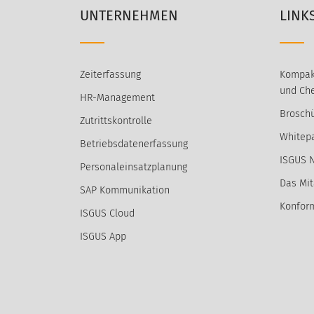
UNTERNEHMEN
LINK
Zeiterfassung
Kompak
und Che
HR-Management
Broschü
Zutrittskontrolle
Whitep
Betriebsdatenerfassung
ISGUS 
Personaleinsatzplanung
Das Mit
SAP Kommunikation
Konform
ISGUS Cloud
ISGUS App