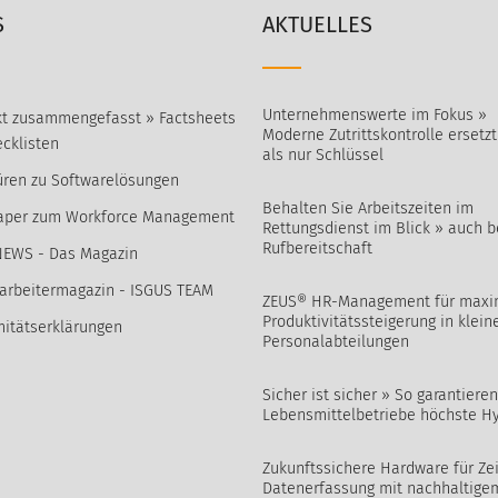
S
AKTUELLES
Unternehmenswerte im Fokus »
t zusammengefasst » Factsheets
Moderne Zutrittskontrolle ersetz
cklisten
als nur Schlüssel
ren zu Softwarelösungen
Behalten Sie Arbeitszeiten im
aper zum Workforce Management
Rettungsdienst im Blick » auch b
Rufbereitschaft
NEWS - Das Magazin
arbeitermagazin - ISGUS TEAM
ZEUS® HR-Management für maxi
Produktivitätssteigerung in klein
itätserklärungen
Personalabteilungen
Sicher ist sicher » So garantieren
Lebensmittelbetriebe höchste H
Zukunftssichere Hardware für Zei
Datenerfassung mit nachhaltige