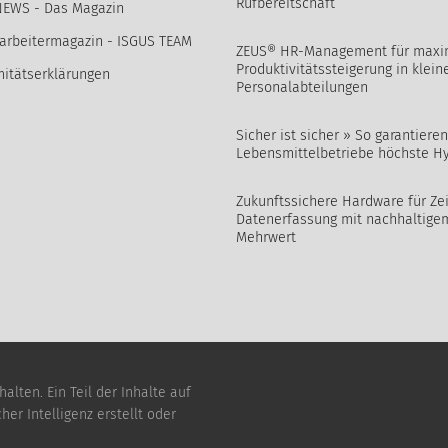
Rufbereitschaft
NEWS - Das Magazin
arbeitermagazin - ISGUS TEAM
ZEUS® HR-Management für maxi
Produktivitätssteigerung in klein
itätserklärungen
Personalabteilungen
Sicher ist sicher » So garantieren
Lebensmittelbetriebe höchste H
Zukunftssichere Hardware für Zei
Datenerfassung mit nachhaltige
Mehrwert
lten. Ein Teil der Inhalte auf
er Intelligenz erstellt oder