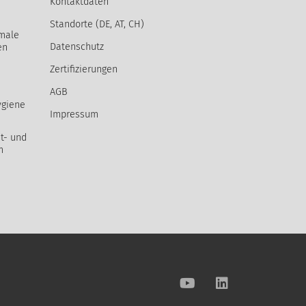
Kontaktdaten
Standorte (DE, AT, CH)
male
Datenschutz
en
Zertifizierungen
AGB
ygiene
Impressum
t- und
m