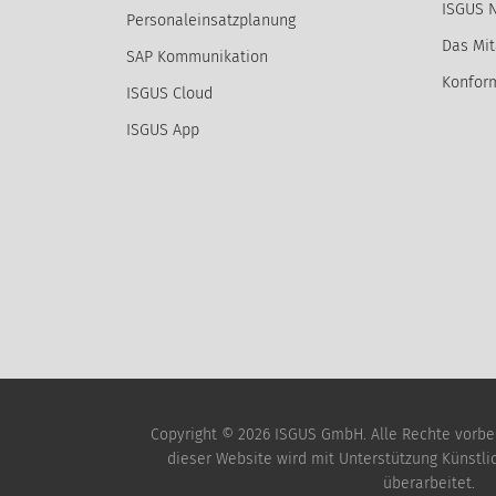
ISGUS 
Personaleinsatzplanung
Das Mit
SAP Kommunikation
Konform
ISGUS Cloud
ISGUS App
Copyright © 2026 ISGUS GmbH. Alle Rechte vorbeha
dieser Website wird mit Unterstützung Künstlich
überarbeitet.