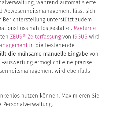
onalverwaltung, während automatisierte
nd Abwesenheitsmanagement lässt sich
r Berichterstellung unterstützt zudem
ationsfluss nahtlos gestaltet.
Moderne
rten
ZEUS® Zeiterfassung
von
ISGUS
wird
anagement
in die bestehende
ällt die mühsame manuelle Eingabe
von
d -auswertung ermöglicht eine präzise
wesenheitsmanagement wird ebenfalls
denkenlos nutzen können. Maximieren Sie
e Personalverwaltung.