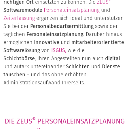
®
richtigen Ort
einsetzten zu können. Die
ZEUS
Softwaremodule
Personaleinsatzplanung
und
Zeiterfassung
ergänzen sich ideal und unterstützen
Sie bei der
Personalbedarfsermittlung
sowie der
täglichen
Personaleinsatzplanung
. Darüber hinaus
ermöglichen
innovative
und
mitarbeiterorientierte
Softwarelösung
von
ISGUS
,
wie die
Schichtbörse
, Ihren Angestellten nun auch
digital
und autark untereinander
Schichten
und
Dienste
tauschen
– und das ohne erhöhten
Administrationsaufwand Ihrerseits.
®
DIE ZEUS
PERSONALEINSATZPLANUNG