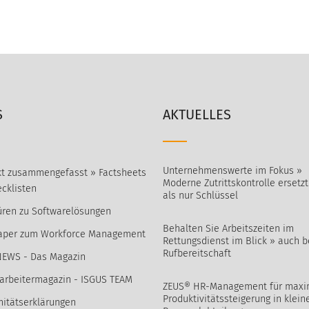
S
AKTUELLES
Unternehmenswerte im Fokus »
t zusammengefasst » Factsheets
Moderne Zutrittskontrolle ersetz
cklisten
als nur Schlüssel
ren zu Softwarelösungen
Behalten Sie Arbeitszeiten im
aper zum Workforce Management
Rettungsdienst im Blick » auch b
Rufbereitschaft
NEWS - Das Magazin
arbeitermagazin - ISGUS TEAM
ZEUS® HR-Management für maxi
Produktivitätssteigerung in klein
itätserklärungen