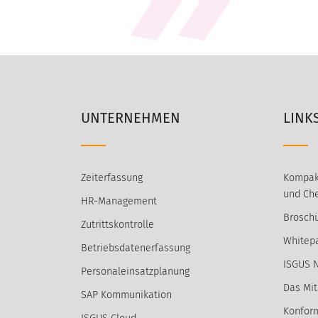
UNTERNEHMEN
LINK
Zeiterfassung
Kompak
und Che
HR-Management
Broschü
Zutrittskontrolle
Whitep
Betriebsdatenerfassung
ISGUS 
Personaleinsatzplanung
Das Mit
SAP Kommunikation
Konform